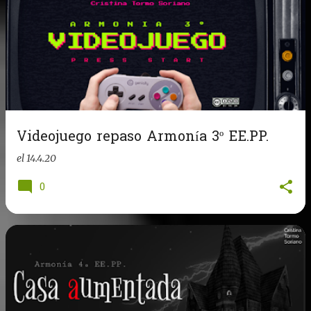
Videojuego repaso Armonía 3º EE.PP.
el
14.4.20
0