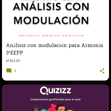
Análisis con modulación para Armonía
3ºEEPP
el
10.5.20
0