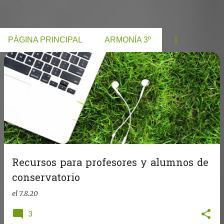
PÁGINA PRINCIPAL
ARMONÍA 3º
E
n
t
r
a
d
a
Recursos para profesores y alumnos de
s
conservatorio
el
7.8.20
3