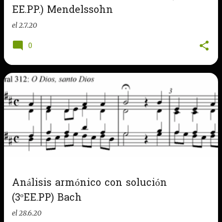
EE.PP.) Mendelssohn
el
2.7.20
0
Análisis armónico con solución
(3ºEE.PP) Bach
el
28.6.20