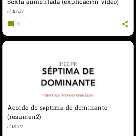
Sexta aumentada (explicación vídeo)
s
el
20.5.17
0
Acorde de séptima de dominante
(resumen2)
el
18.5.17