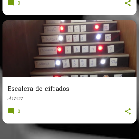
0
Escalera de cifrados
el
17.5.17
0