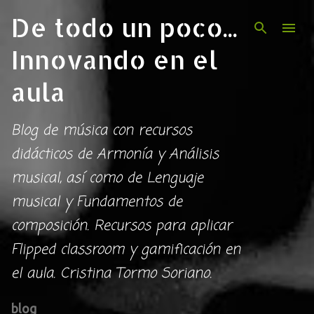
De todo un poco...
Ir al contenido principal
Innovando en el
aula
Blog de música con recursos
didácticos de Armonía y Análisis
musical, así como de Lenguaje
musical y Fundamentos de
composición. Recursos para aplicar
Flipped classroom y gamificación en
el aula. Cristina Tormo Soriano.
blog