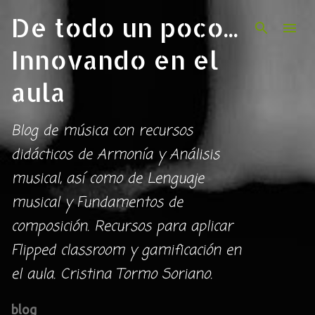
De todo un poco...
Ir al contenido principal
Innovando en el
aula
Blog de música con recursos
didácticos de Armonía y Análisis
musical, así como de Lenguaje
musical y Fundamentos de
composición. Recursos para aplicar
Flipped classroom y gamificación en
el aula. Cristina Tormo Soriano.
blog