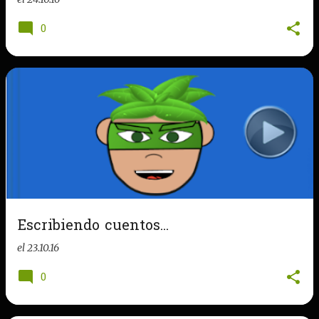
0
Escribiendo cuentos...
el
23.10.16
0