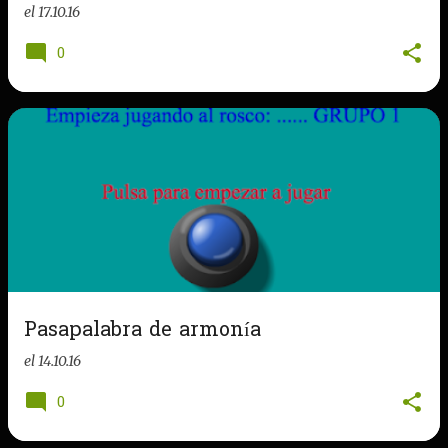
el
17.10.16
0
Pasapalabra de armonía
el
14.10.16
0