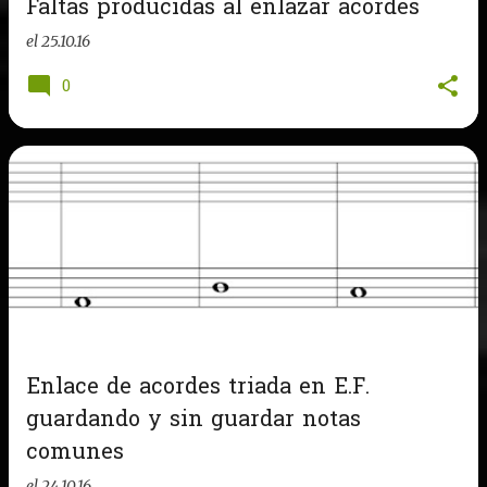
Faltas producidas al enlazar acordes
s
el
25.10.16
0
Enlace de acordes triada en E.F.
guardando y sin guardar notas
comunes
el
24.10.16