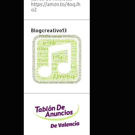
https://amzn.to/4oqJh
ARMADURAS
o2
ARMONÍA
Blogcreativo13
ARMONÍA 3ºEE.PP.
ARMONÍA 4º EE.PP.
ASIGNATURAS OPTATIVAS
ATONALISMO
AUDACITY
AUDIOS
AUDITIVOS
BACH