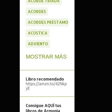
ACORDE TRIADA
ACORDES
ACORDES PRÉSTAMO
ACÚSTICA
ADVIENTO
ALTERACIÓN NUEVA
MOSTRAR MÁS
ANÁLISIS
ANÁLISIS ARMÓNICO
Libro recomendado
https://amzn.to/42Nkp
ANÁLISIS FORMAL
yE
APLICACIONES
Consigue AQUÍ tus
APP'S
libros de Armonía