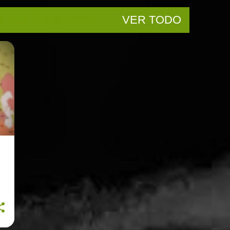
as como
Compositores
VER TODO