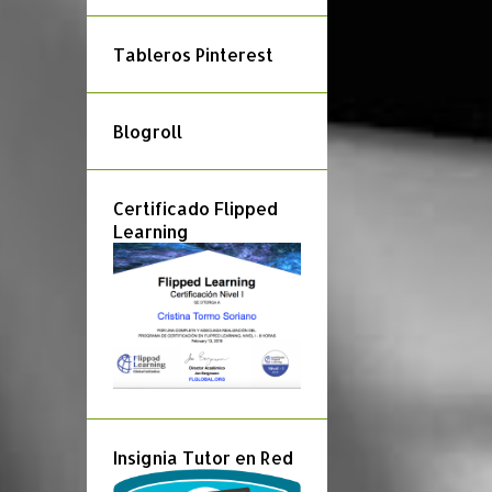
CAMBIO DE POSICIÓN
Tableros Pinterest
CANTO DADO
Blogroll
CARNAVAL
CAZA DEL TESORO
Certificado Flipped
CIFRADO
Learning
CIFRADO AMERICANO
CÍRCULO DE QUINTAS
COLOCACIÓN ACORDES
COMPOSICIÓN
Insignia Tutor en Red
COMPOSITORES