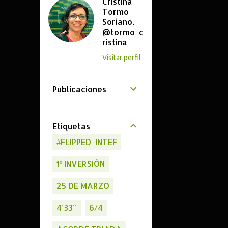
Cristina
Tormo
Soriano,
@tormo_c
ristina
Visitar perfil
Publicaciones
Etiquetas
#FLIPPED_INTEF
1º INVERSIÓN
25 DE MARZO
4'33''
6/4