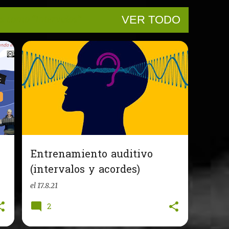
as como
Intervalos
VER TODO
Entrenamiento auditivo
(intervalos y acordes)
el
17.8.21
2