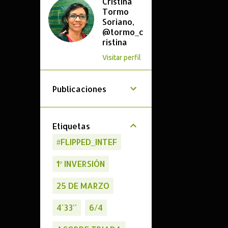
Cristina
Tormo
Soriano,
@tormo_c
ristina
Visitar perfil
Publicaciones
Etiquetas
#FLIPPED_INTEF
1º INVERSIÓN
25 DE MARZO
4'33''
6/4