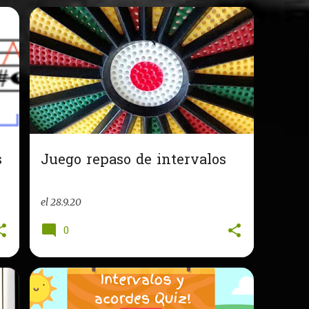
s
Juego repaso de intervalos
el
28.9.20
0