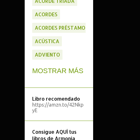
ACORDE TRIADA
ACORDES
ACORDES PRÉSTAMO
ACÚSTICA
ADVIENTO
ALTERACIÓN NUEVA
MOSTRAR MÁS
ANÁLISIS
ANÁLISIS ARMÓNICO
Libro recomendado
https://amzn.to/42Nkp
ANÁLISIS FORMAL
yE
APLICACIONES
Consigue AQUÍ tus
APP'S
libros de Armonía