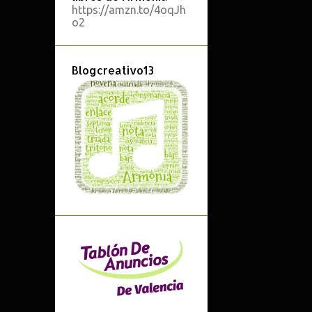
https://amzn.to/4oqJh
ARMADURAS
o2
ARMONÍA
Blogcreativo13
ARMONÍA 3ºEE.PP.
ARMONÍA 4º EE.PP.
ASIGNATURAS OPTATIVAS
ATONALISMO
AUDACITY
AUDIOS
AUDITIVOS
BACH