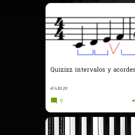
Quizizz intervalos y acorde
el
4.10.20
0