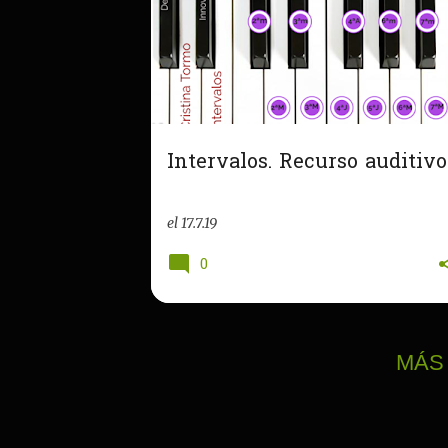
Intervalos. Recurso auditivo
el
17.7.19
0
MÁS