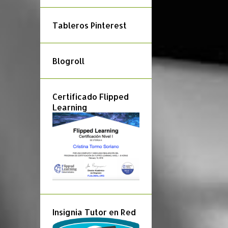
CAMBIO DE POSICIÓN
Tableros Pinterest
CANTO DADO
Blogroll
CARNAVAL
CAZA DEL TESORO
Certificado Flipped
CIFRADO
Learning
CIFRADO AMERICANO
CÍRCULO DE QUINTAS
COLOCACIÓN ACORDES
COMPOSICIÓN
Insignia Tutor en Red
COMPOSITORES