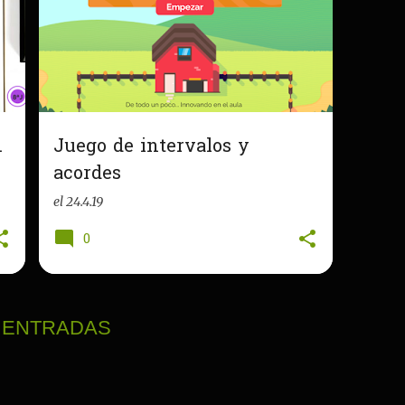
.
Juego de intervalos y
acordes
el
24.4.19
0
 ENTRADAS