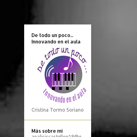
De todo un poco...
Innovando en el aula
Cristina Tormo Soriano
Más sobre mí
analisiscastellon18@g