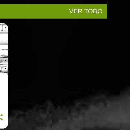
as como
25 de marzo
VER TODO