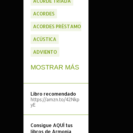
ACORDE TRIADA
ACORDES
ACORDES PRÉSTAMO
ACÚSTICA
ADVIENTO
ALTERACIÓN NUEVA
MOSTRAR MÁS
ANÁLISIS
ANÁLISIS ARMÓNICO
Libro recomendado
https://amzn.to/42Nkp
ANÁLISIS FORMAL
yE
APLICACIONES
Consigue AQUÍ tus
APP'S
libros de Armonía