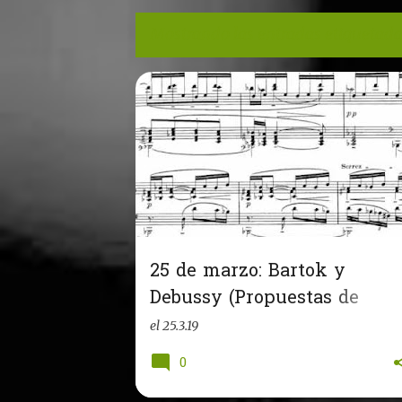
Mostrando las entradas etiquetad
E
n
t
r
a
d
a
25 de marzo: Bartok y
s
Debussy (Propuestas de
audio 23 y 24)
el
25.3.19
0