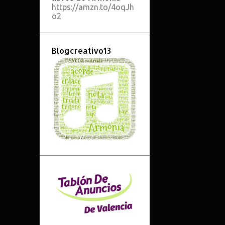
https://amzn.to/4oqJh
ARMADURAS
o2
ARMONÍA
Blogcreativo13
ARMONÍA 3ºEE.PP.
ARMONÍA 4º EE.PP.
ASIGNATURAS OPTATIVAS
ATONALISMO
AUDACITY
AUDIOS
AUDITIVOS
BACH