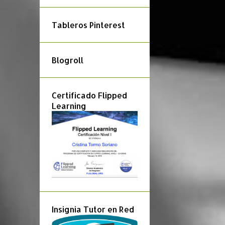
CAMBIO DE POSICIÓN
Tableros Pinterest
CANTO DADO
Blogroll
CARNAVAL
CAZA DEL TESORO
Certificado Flipped
CIFRADO
Learning
CIFRADO AMERICANO
CÍRCULO DE QUINTAS
COLOCACIÓN ACORDES
COMPOSICIÓN
Insignia Tutor en Red
COMPOSITORES