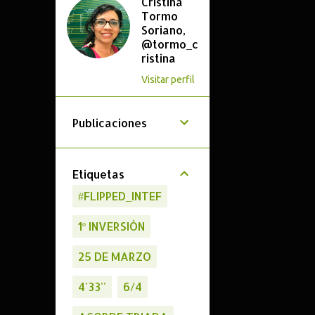
Cristina
Tormo
Soriano,
@tormo_c
ristina
Visitar perfil
Publicaciones
Etiquetas
#FLIPPED_INTEF
1º INVERSIÓN
25 DE MARZO
4'33''
6/4