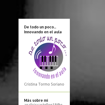
De todo un poco...
Innovando en el aula
Cristina Tormo Soriano
Más sobre mí
analisiscastellon18@g