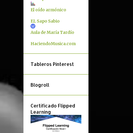
1
febrero
El oído armónico
2
enero
EL Sapo Sabio
54
2020
Aula de María Tardío
3
diciembre
HaciendoMusica.com
4
noviembre
4
octubre
Tableros Pinterest
2
septiembre
1
agosto
Blogroll
4
julio
2
junio
Certificado Flipped
7
mayo
Learning
9
abril
10
marzo