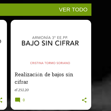
0
VER TODO
Realización de bajos sin
cifrar
el
25.1.20
0