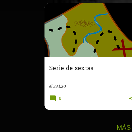
Serie de sextas
el
23.1.20
0
MÁS