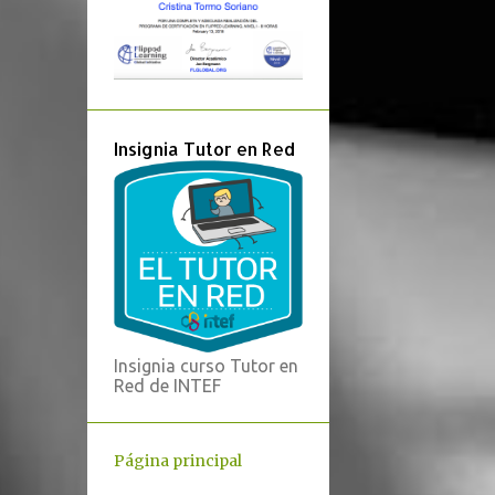
4
febrero
4
enero
¿Dominante
secundaria o
Insignia Tutor en Red
modulación?
Realización de
bajos sin cifrar
Serie de sextas
Ruleta de
tonalidades
48
2019
Insignia curso Tutor en
Red de INTEF
7
diciembre
4
noviembre
Página principal
6
octubre