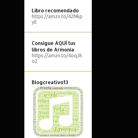
1
2024
Libro recomendado
1
mayo
https://amzn.to/42Nkp
yE
4
2023
2
octubre
Consigue AQUÍ tus
1
mayo
libros de Armonía
https://amzn.to/4oqJh
1
enero
o2
13
2022
1
noviembre
Blogcreativo13
2
octubre
2
septiembre
4
mayo
1
abril
1
marzo