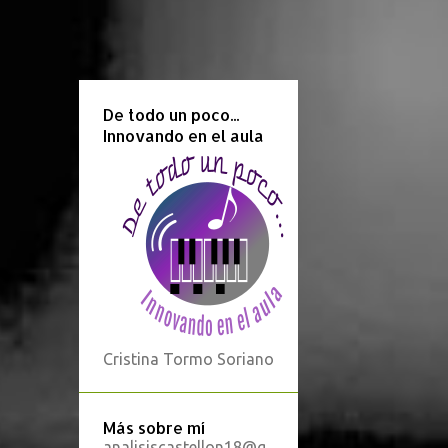
De todo un poco...
Innovando en el aula
Cristina Tormo Soriano
Más sobre mí
analisiscastellon18@g