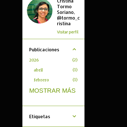
Cristina
Tormo
Soriano,
@tormo_c
ristina
Visitar perfil
Publicaciones
2
2026
1
abril
1
febrero
MOSTRAR MÁS
6
2025
1
noviembre
2
octubre
Etiquetas
3
enero