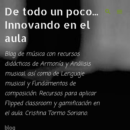
De todo un poco...
Ir al contenido principal
Innovando en el
aula
Blog de música con recursos
didácticos de Armonía y Análisis
musical, así como de Lenguaje
musical y Fundamentos de
composición. Recursos para aplicar
Flipped classroom y gamificación en
el aula. Cristina Tormo Soriano.
blog