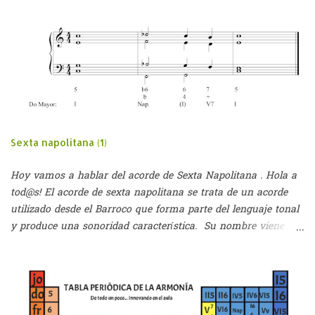
a
r
i
o
s
Sexta napolitana (1)
Hoy vamos a hablar del acorde de Sexta Napolitana . Hola a
tod@s! El acorde de sexta napolitana se trata de un acorde
utilizado desde el Barroco que forma parte del lenguaje tonal
y produce una sonoridad característica. Su nombre viene
dado por dos palabras: - Sexta: puesto que se utilizaba en
primera inversión (hasta el S.XIX) - Napolitana: seguramente
por su utilización en la ópera napolitana (aparecía en
momentos de carácter dramático) Este acorde aparece al
rebajar un semitono el II grado de cualquier tonalidad y