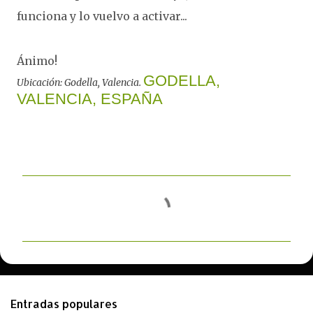
funciona y lo vuelvo a activar...
Ánimo!
GODELLA,
Ubicación: Godella, Valencia.
VALENCIA, ESPAÑA
C
o
m
e
n
t
Entradas populares