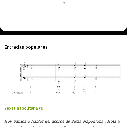
C
o
m
e
n
t
Entradas populares
a
r
i
o
s
Sexta napolitana (1)
Hoy vamos a hablar del acorde de Sexta Napolitana . Hola a