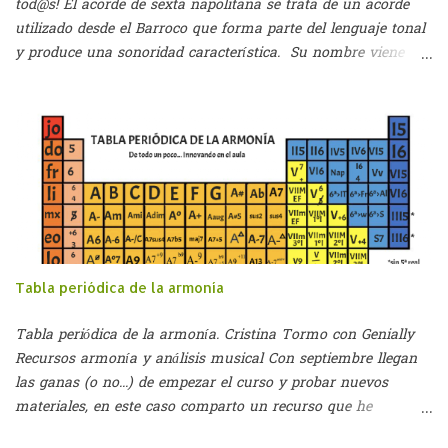
tod@s! El acorde de sexta napolitana se trata de un acorde
utilizado desde el Barroco que forma parte del lenguaje tonal
y produce una sonoridad característica. Su nombre viene
dado por dos palabras: - Sexta: puesto que se utilizaba en
primera inversión (hasta el S.XIX) - Napolitana: seguramente
por su utilización en la ópera napolitana (aparecía en
momentos de carácter dramático) Este acorde aparece al
rebajar un semitono el II grado de cualquier tonalidad y
formando un acorde perfecto mayor (3ªM + 5ªJ) a partir de
esa nota. Suele aparecer en primera inversión, tal como
hemos dicho (SEXTA napolitana). Su función es de
Subdominante de modo que su resolución es a la Dominante
Tabla periódica de la armonía
o al 6/4 cadencial. Veamos un ejemplo en Do Mayor:
Ejemplo de utilización del acorde de Sexta Napolitana.
Tabla periódica de la armonía. Cristina Tormo con Genially
Cristina Tormo Soriano. Si nos fijamos en el ejemplo que
Recursos armonía y análisis musical Con septiembre llegan
acabamos de ver, al estar en Do Ma...
las ganas (o no...) de empezar el curso y probar nuevos
materiales, en este caso comparto un recurso que he
elaborado para las clases de Armonía y contiene