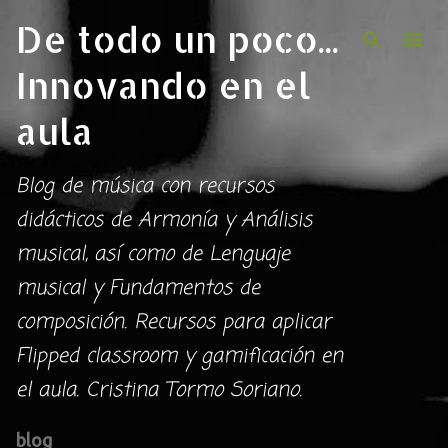
De todo un poco...
Ir al contenido principal
Innovando en el
aula
Blog de música con recursos
didácticos de Armonía y Análisis
musical, así como de Lenguaje
musical y Fundamentos de
composición. Recursos para aplicar
Flipped classroom y gamificación en
el aula. Cristina Tormo Soriano.
blog