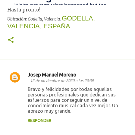
Hasta pronto!
GODELLA,
Ubicación: Godella, Valencia.
VALENCIA, ESPAÑA
Josep Manuel Moreno
C
12 de noviembre de 2020 a las 20:39
o
Bravo y felicidades por todas aquellas
personas profesionales que dedican sus
m
esfuerzos para conseguir un nivel de
e
conocimiento musical cada vez mejor. Un
abrazo muy grande.
n
t
RESPONDER
a