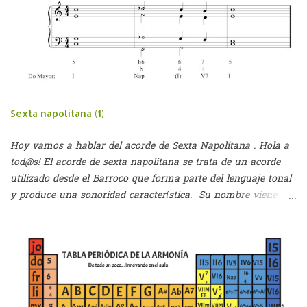
c
o
m
e
n
t
a
r
i
Sexta napolitana (1)
o
Hoy vamos a hablar del acorde de Sexta Napolitana . Hola a
tod@s! El acorde de sexta napolitana se trata de un acorde
utilizado desde el Barroco que forma parte del lenguaje tonal
y produce una sonoridad característica. Su nombre viene
dado por dos palabras: - Sexta: puesto que se utilizaba en
primera inversión (hasta el S.XIX) - Napolitana: seguramente
por su utilización en la ópera napolitana (aparecía en
momentos de carácter dramático) Este acorde aparece al
rebajar un semitono el II grado de cualquier tonalidad y
formando un acorde perfecto mayor (3ªM + 5ªJ) a partir de