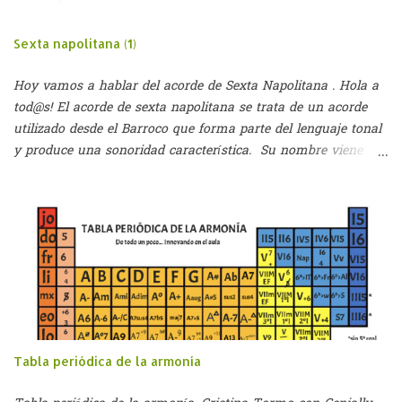
Sexta napolitana (1)
Hoy vamos a hablar del acorde de Sexta Napolitana . Hola a
tod@s! El acorde de sexta napolitana se trata de un acorde
utilizado desde el Barroco que forma parte del lenguaje tonal
y produce una sonoridad característica. Su nombre viene
dado por dos palabras: - Sexta: puesto que se utilizaba en
primera inversión (hasta el S.XIX) - Napolitana: seguramente
por su utilización en la ópera napolitana (aparecía en
momentos de carácter dramático) Este acorde aparece al
rebajar un semitono el II grado de cualquier tonalidad y
formando un acorde perfecto mayor (3ªM + 5ªJ) a partir de
esa nota. Suele aparecer en primera inversión, tal como
hemos dicho (SEXTA napolitana). Su función es de
Subdominante de modo que su resolución es a la Dominante
Tabla periódica de la armonía
o al 6/4 cadencial. Veamos un ejemplo en Do Mayor:
Ejemplo de utilización del acorde de Sexta Napolitana.